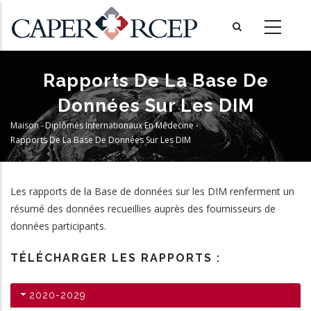
Aller
au
contenu
principal
Rapports De La Base De
Données Sur Les DIM
Maison
-
Diplômés Internationaux En Médecine
-
Fil
Rapports De La Base De Données Sur Les DIM
D'Ariane
Les rapports de la Base de données sur les DIM renferment un
résumé des données recueillies auprès des fournisseurs de
données participants.
TÉLÉCHARGER LES RAPPORTS :
2020-2029